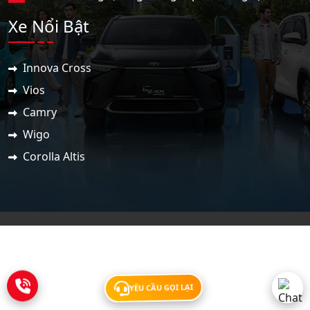
Xe Nổi Bật
Innova Cross
Vios
Camry
Wigo
Corolla Altis
YÊU CẦU GỌI LẠI