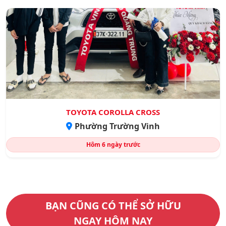
TOYOTA COROLLA CROSS
Phường Trường Vinh
Hôm
6 ngày trước
BẠN CŨNG CÓ THỂ SỞ HỮU
NGAY HÔM NAY