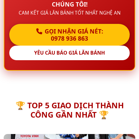
CHÚNG TÔI!
CAM KẾT GIÁ LĂN BÁNH TỐT NHẤT NGHỆ AN
GỌI NHẬN GIÁ NÉT:
0978 936 863
YÊU CẦU BÁO GIÁ LĂN BÁNH
🏆 TOP 5 GIAO DỊCH THÀNH
CÔNG GẦN NHẤT 🏆