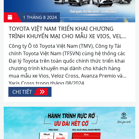
1 THÁNG 8
2024
TOYOTA VIỆT NAM TRIỂN KHAI CHƯƠNG
TRÌNH KHUYẾN MẠI CHO MẪU XE VIOS, VELOZ
CROSS, AVANZA PREMIO VÀ YARIS CROSS
Công ty Ô tô Toyota Việt Nam (TMV), Công ty Tài
TRONG THÁNG 08/2024
chính Toyota Việt Nam (TFSVN) cùng hệ thống các
Đại lý Toyota trên toàn quốc chính thức triển khai
chương trình khuyến mại dành cho khách hàng
mua mẫu xe Vios, Veloz Cross, Avanza Premio và
Yaris Cross trong tháng 08/2024.
CHI TIẾT