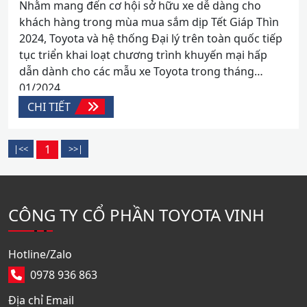
01/2024
Nhằm mang đến cơ hội sở hữu xe dễ dàng cho
khách hàng trong mùa mua sắm dịp Tết Giáp Thìn
2024, Toyota và hệ thống Đại lý trên toàn quốc tiếp
tục triển khai loạt chương trình khuyến mại hấp
dẫn dành cho các mẫu xe Toyota trong tháng
01/2024.
CHI TIẾT
1
CÔNG TY CỔ PHẦN TOYOTA VINH
Hotline/Zalo
0978 936 863
Địa chỉ Email